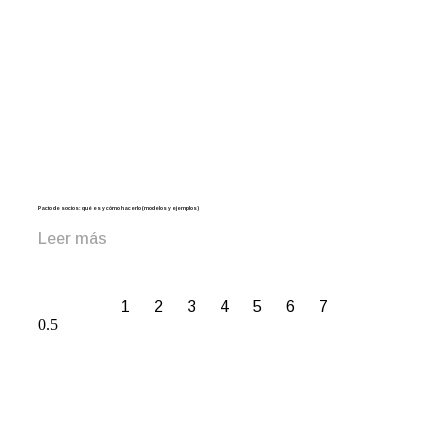
Pacto de socios: qué es y cómo hacerlo (modelos y ejemplos)
Leer más
1
2
3
4
5
6
7