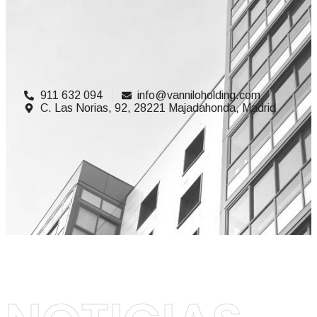
911 632 094
info@vanniloholding.com
C. Las Norias, 92, 28221 Majadahonda, Madrid