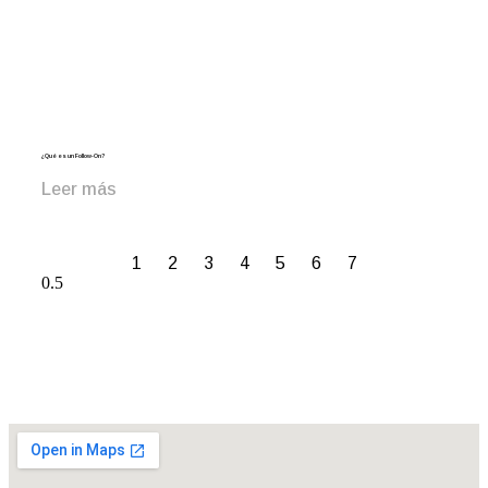
¿Qué es un Follow-On?
Leer más
1
2
3
4
5
6
7