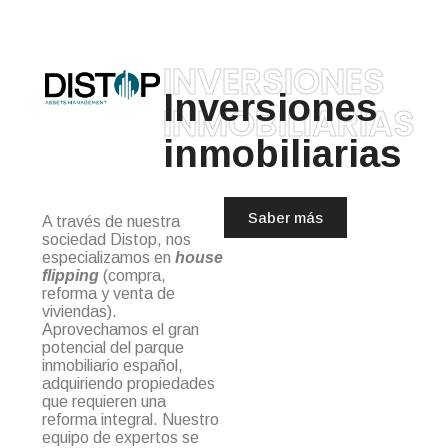
INVERSIONES
Inversiones
INMOBILIARIAS
inmobiliarias
Saber más
A través de nuestra
sociedad Distop, nos
especializamos en
house
flipping
(compra,
reforma y venta de
viviendas).
Aprovechamos el gran
potencial del parque
inmobiliario español,
adquiriendo propiedades
que requieren una
reforma integral. Nuestro
equipo de expertos se