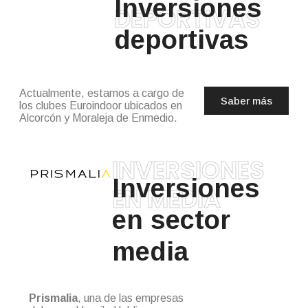
Inversiones
DEPORTIVAS
deportivas
Actualmente, estamos a cargo de
Saber más
los clubes Euroindoor ubicados en
Alcorcón y Moraleja de Enmedio.
INVERSIONES
Inversiones
EN MEDIA
en sector
media
Prismalia
, una de las empresas