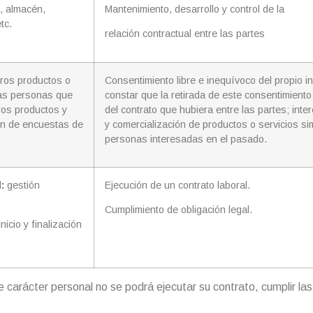
a, almacén,
Mantenimiento, desarrollo y control de la
tc.
relación contractual entre las partes
ros productos o
Consentimiento libre e inequívoco del propio i
llas personas que
constar que la retirada de este consentimient
tros productos y
del contrato que hubiera entre las partes; int
ión de encuestas de
y comercialización de productos o servicios sim
personas interesadas en el pasado.
l:
gestión
Ejecución de un contrato laboral.
Cumplimiento de obligación legal.
nicio y finalización
e carácter personal no se podrá ejecutar su contrato, cumplir las