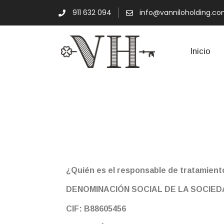
911 632 094
info@vanniloholding.c
Inicio
Privacidad
Política de Priv
¿Quién es el responsable de tratamient
DENOMINACIÓN SOCIAL DE LA SOCIED
CIF:
B88605456