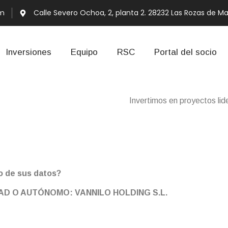
om
Calle Severo Ochoa, 2, planta 2. 28232 Las Rozas de Ma
Inversiones
Equipo
RSC
Portal del socio
Invertimos en proyectos li
acidad
o de sus datos?
AD O AUTÓNOMO: VANNILO HOLDING S.L.