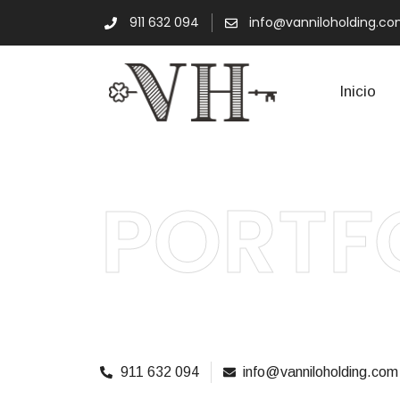
911 632 094
info@vanniloholding.c
Inicio
PORTF
911 632 094
info@vanniloholding.com