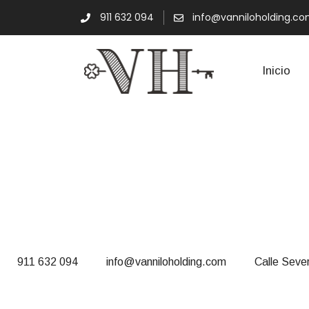
911 632 094
info@vanniloholding.c
Inicio
Nuestras
911 632 094
info@vanniloholding.com
Calle Seve