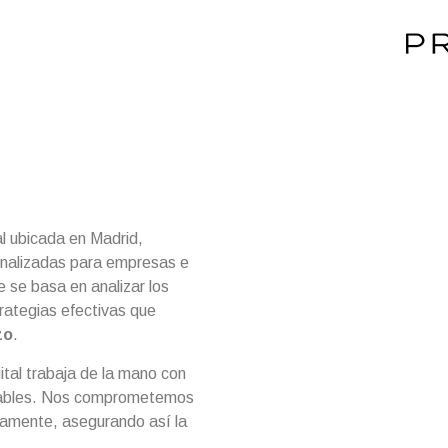
ales a
l ubicada en Madrid,
sonalizadas para empresas e
e se basa en analizar los
trategias efectivas que
zo
.
tal trabaja de la mano con
anzables. Nos comprometemos
viamente, asegurando así la