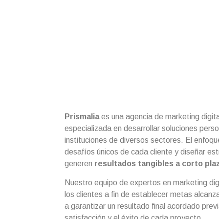
Soluciones
Soluciones digit
medida
Prismalia
es una agencia de marketing digita
especializada en desarrollar soluciones per
instituciones de diversos sectores. El enfoqu
desafíos únicos de cada cliente y diseñar es
generen
resultados tangibles a corto pla
Nuestro equipo de expertos en marketing digi
los clientes a fin de establecer metas alc
a garantizar un resultado final acordado pre
satisfacción y el éxito de cada proyecto.