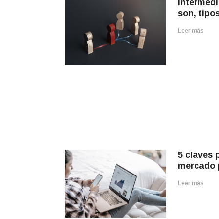
Intermedi
son, tipo
Leer más
5 claves 
mercado 
Leer más