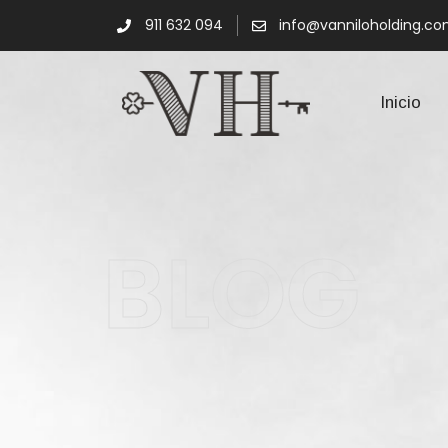
911 632 094
info@vanniloholding.c
Inicio
BLOG