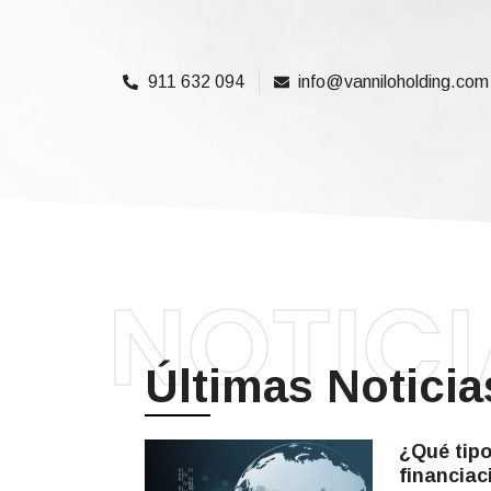
911 632 094
info@vanniloholding.com
NOTICI
Últimas Noticia
¿Qué tipo
financiac