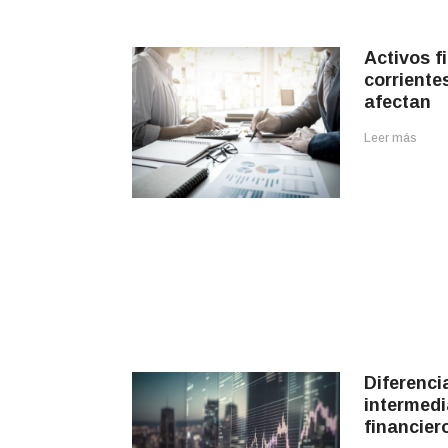
Activos f
corriente
afectan
Leer más
Diferenci
intermedi
financie