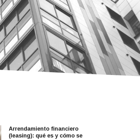
Arrendamiento financiero
(leasing): qué es y cómo se