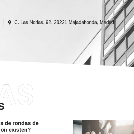
C. Las Norias, 92, 28221 Majadahonda, Madrid
AS
s
s de rondas de
ión existen?