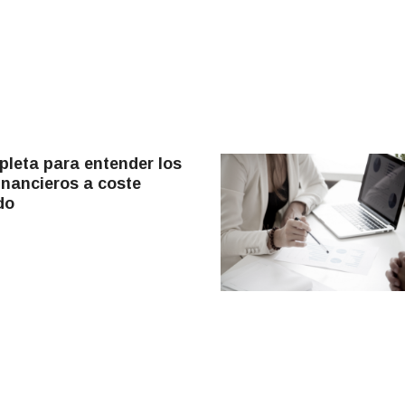
leta para entender los
inancieros a coste
do