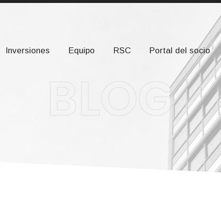
om
Calle Severo Ochoa, 2, planta 2. 28232 Las Rozas de Ma
Inversiones
Equipo
RSC
Portal del socio
BLOG