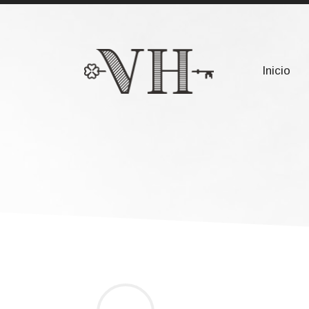
911 632 094
info@vanniloholding.c
Inicio