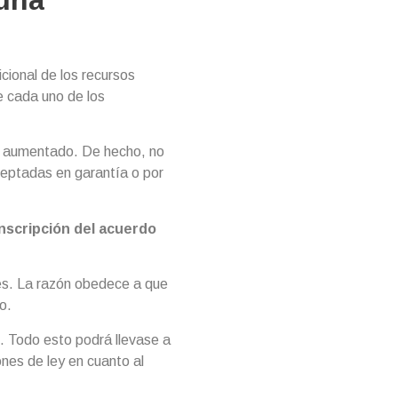
 una
cional de los recursos
e cada uno de los
te aumentado. De hecho, no
ceptadas en garantía o por
inscripción del acuerdo
les. La razón obedece a que
o.
o. Todo esto podrá llevase a
ones de ley en cuanto al