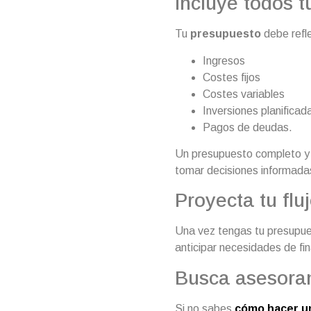
Incluye todos t
Tu
presupuesto
debe refle
Ingresos
Costes fijos
Costes variables
Inversiones planificad
Pagos de deudas.
Un presupuesto completo y d
tomar decisiones informadas 
Proyecta tu flu
Una vez tengas tu presupue
anticipar necesidades de fi
Busca asesoram
Si no sabes
cómo hacer un