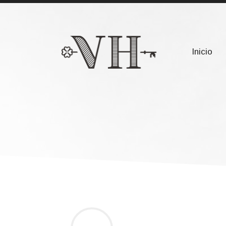
911 632 094
info@vanniloholding.c
Inicio