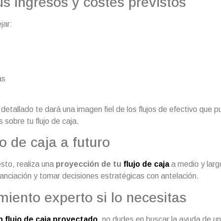
us ingresos y costes previstos
jar:
as
etallado te dará una imagen fiel de los flujos de efectivo que p
sobre tu flujo de caja.
jo de caja a futuro
sto, realiza una
proyección de tu
flujo de caja
a medio y larg
nanciación y tomar decisiones estratégicas con antelación.
iento experto si lo necesitas
 flujo de caja proyectado
, no dudes en buscar la ayuda de u