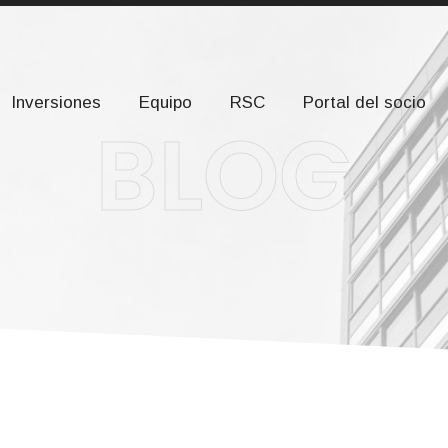
om
Calle Severo Ochoa, 2, planta 2. 28232 Las Rozas de Ma
Inversiones
Equipo
RSC
Portal del socio
BLOG