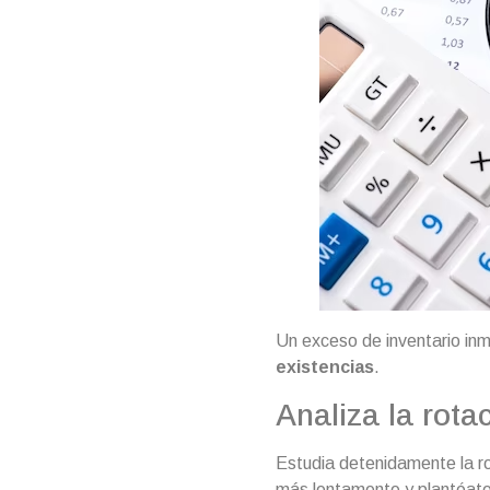
Un exceso de inventario inmo
existencias
.
Analiza la rota
Estudia detenidamente la ro
más lentamente y plantéate