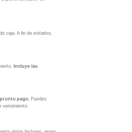
e caja. A fin de evitarlos,
omento.
Incluye las
pronto pago.
Puedes
e vencimiento.
uanto antes factures, antes