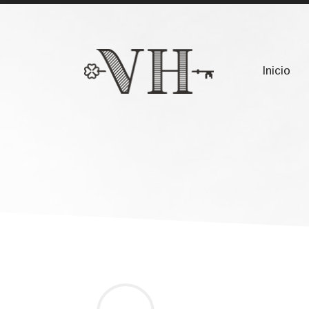
911 632 094
info@vanniloholding.c
Inicio