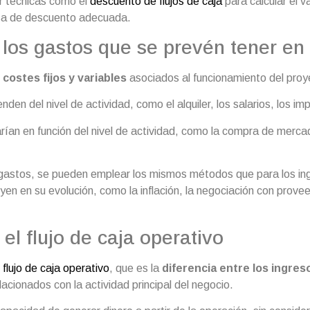
r técnicas como el
descuento de flujos de caja
para calcular el v
asa de descuento adecuada.
 los gastos que se prevén tener en
s
costes fijos y variables
asociados al funcionamiento del proy
nden del nivel de actividad, como el alquiler, los salarios, los im
arían en función del nivel de actividad, como la compra de mercad
gastos, se pueden emplear los mismos métodos que para los ing
uyen en su evolución, como la inflación, la negociación con prove
 el flujo de caja operativo
l
flujo de caja operativo
, que es la
diferencia entre los ingres
relacionados con la actividad principal del negocio.