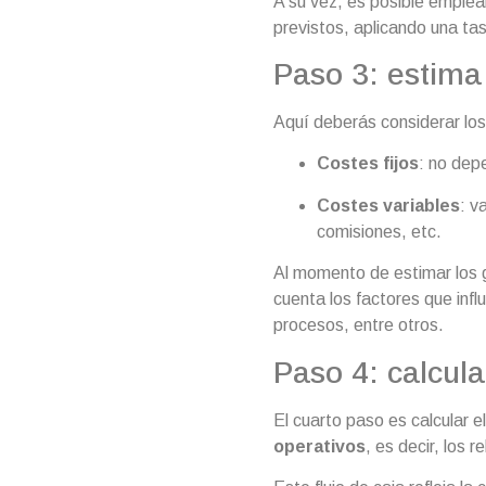
A su vez, es posible emplea
previstos, aplicando una t
Paso 3: estima
Aquí deberás considerar lo
Costes fijos
: no depe
Costes variables
: v
comisiones, etc.
Al momento de estimar los 
cuenta los factores que infl
procesos, entre otros.
Paso 4: calcula
El cuarto paso es calcular e
operativos
, es decir, los 