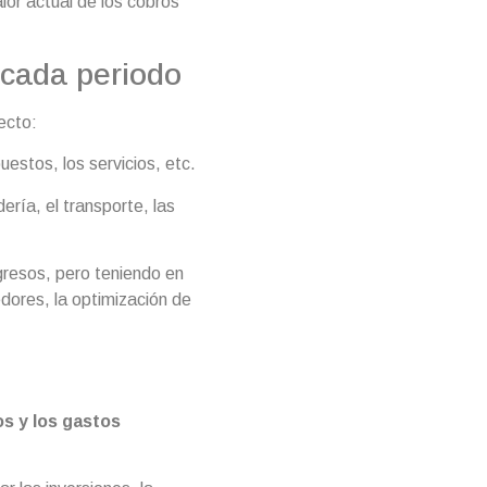
alor actual de los cobros
 cada periodo
ecto:
puestos, los servicios, etc.
ería, el transporte, las
resos, pero teniendo en
edores, la optimización de
os y los gastos