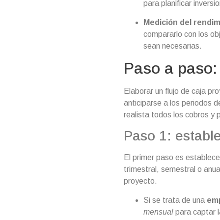
para planificar inversi
Medición del rendim
compararlo con los obj
sean necesarias.
Paso a paso: 
Elaborar un flujo de caja pr
anticiparse a los periodos 
realista todos los cobros y
Paso 1: establ
El primer paso es establece
trimestral, semestral o anua
proyecto.
Si se trata de una
emp
mensual
para captar l