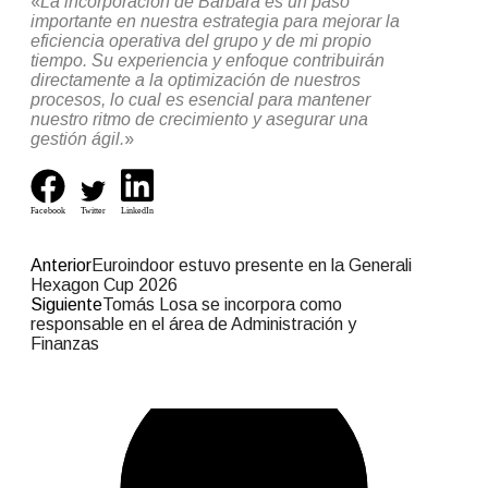
«
La incorporación de Bárbara es un paso
importante en nuestra estrategia para mejorar la
eficiencia operativa del grupo y de mi propio
tiempo. Su experiencia y enfoque contribuirán
directamente a la optimización de nuestros
procesos, lo cual es esencial para mantener
nuestro ritmo de crecimiento y asegurar una
gestión ágil.
»
Facebook
Twitter
LinkedIn
Anterior
Euroindoor estuvo presente en la Generali
Hexagon Cup 2026
Siguiente
Tomás Losa se incorpora como
responsable en el área de Administración y
Finanzas