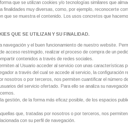
 informa que se utilizan cookies y/o tecnologías similares que a
ra finalidades muy diversas, como, por ejemplo, reconocerte com
 en que se muestra el contenido. Los usos concretos que hacemo
IES QUE SE UTILIZAN Y SU FINALIDAD.
 navegación y el buen funcionamiento de nuestro website. Permite
e acceso restringido, realizar el proceso de compra de un pedid
ompartir contenidos a través de redes sociales.
miten al Usuario acceder al servicio con unas características pr
egador a través del cual se accede al servicio, la configuración 
 nosotros o por terceros, nos permiten cuantificar el número de u
 usuarios del servicio ofertado. Para ello se analiza su navegació
recemos.
a gestión, de la forma más eficaz posible, de los espacios public
quellas que, tratadas por nosotros o por terceros, nos permiten
acionada con su perfil de navegación.