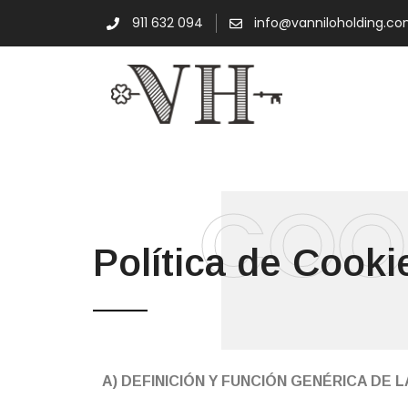
911 632 094
info@vanniloholding.c
COO
Política de Cooki
A) DEFINICIÓN Y FUNCIÓN GENÉRICA DE 