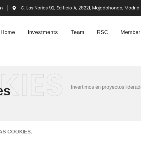
om
C. Las Norias 92, Edificio A, 28221, Majadahonda, Madrid
Home
Investments
Team
RSC
Member 
KIES
es
Invertimos en proyectos lidera
LAS COOKIES.